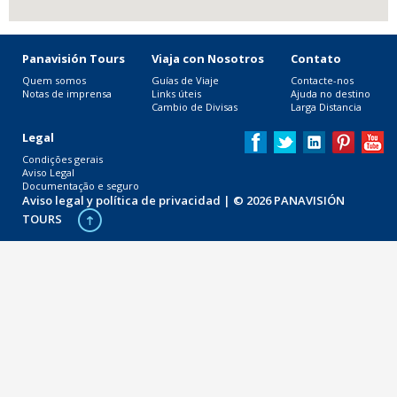
Panavisión Tours
Viaja con Nosotros
Contato
Quem somos
Guías de Viaje
Contacte-nos
Notas de imprensa
Links úteis
Ajuda no destino
Cambio de Divisas
Larga Distancia
Legal
Condições gerais
Aviso Legal
Documentação e seguro
Aviso legal y política de privacidad
| © 2026 PANAVISIÓN
TOURS