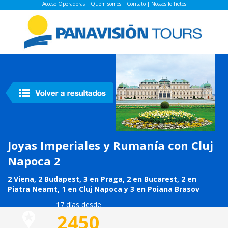
Acceso Operadoras
|
Quem somos
|
Contato
|
Nossos folhetos
Joyas Imperiales y Rumanía con Cluj
Napoca 2
2 Viena, 2 Budapest, 3 en Praga, 2 en Bucarest, 2 en
Piatra Neamt, 1 en Cluj Napoca y 3 en Poiana Brasov
17 días desde
2450