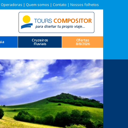
 Operadoras
|
Quem somos
|
Contato
|
Nossos folhetos
Cruzeiros
Ofertas
sia
Fluviais
8/8/2026