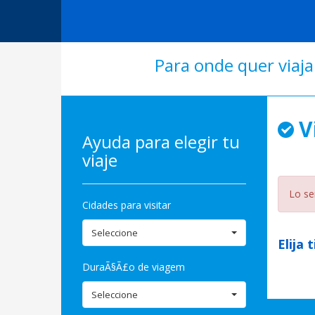
Para onde quer viaja
V
Ayuda para elegir tu
viaje
Lo se
Cidades para visitar
Seleccione
Elija 
DuraÃ§Ã£o de viagem
Seleccione