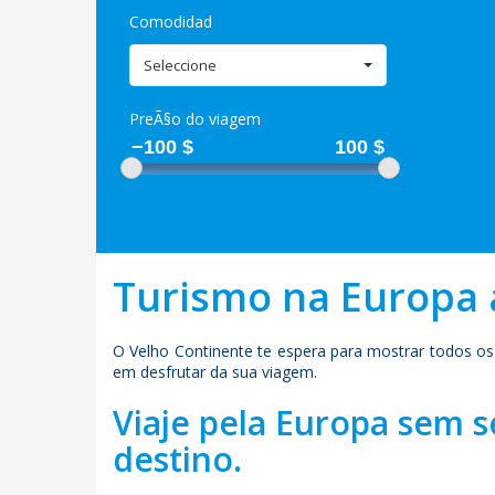
Comodidad
Seleccione
PreÃ§o do viagem
−100
$
100
$
Turismo na Europa 
O Velho Continente te espera para mostrar todos os
em desfrutar da sua viagem.
Viaje pela Europa sem 
destino.