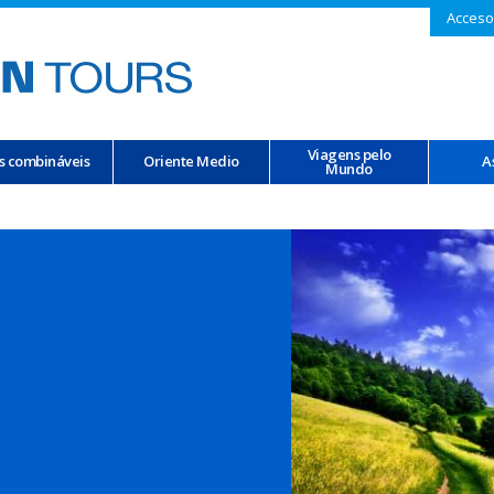
Acceso
Viagens pelo
s combináveis
Oriente Medio
A
Mundo