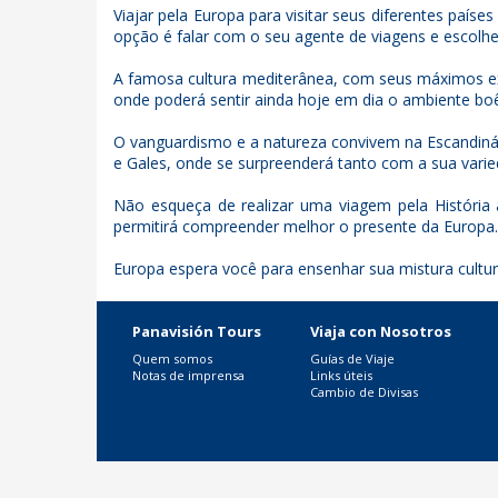
Viajar pela Europa para visitar seus diferentes país
opção é falar com o seu agente de viagens e escolhe
A famosa cultura mediterânea, com seus máximos ex
onde poderá sentir ainda hoje em dia o ambiente boêm
O vanguardismo e a natureza convivem na Escandinávia
e Gales, onde se surpreenderá tanto com a sua varied
Não esqueça de realizar uma viagem pela História 
permitirá compreender melhor o presente da Europa. 
Europa espera você para ensenhar sua mistura cultural
Panavisión Tours
Viaja con Nosotros
Quem somos
Guías de Viaje
Notas de imprensa
Links úteis
Cambio de Divisas