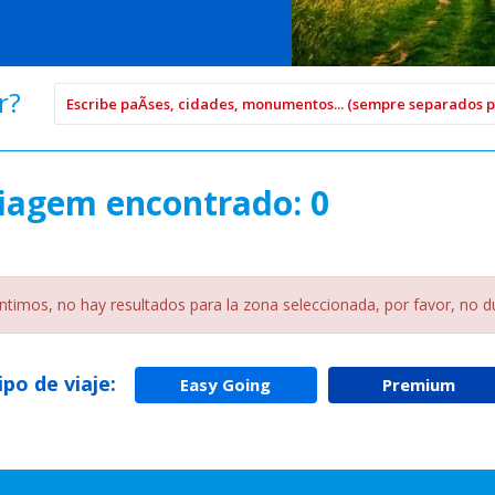
r?
iagem encontrado: 0
ntimos, no hay resultados para la zona seleccionada, por favor, no 
tipo de viaje:
Easy Going
Premium