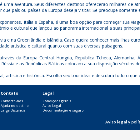
es é uma aventura. Seus diferentes destinos oferecerão milhares de a
r que país ou países da Europa deseja visitar. Se preocupe somente 
ponentes, Itália e Espaha, é uma boa opção para começar sua via
io e cultural que lançou ao panorama internacional a suas principai
 e na Groenlândia e Islândia. Caso queira conhecer mais ilhas europe
ade artística e cultural quanto com suas diversas paisagens.
através da Europa Central. Hungria, República Tcheca, Alemanha, 
Rússia e as Repúblicas Bálticas colocam a sua disposição séculos de
, artística e histórica. Escolha seu tour ideal e descubra tudo o que
Contato
Legal
Contacte-nos
Condições gerais
Ajuda no destino
Aviso Legal
Larga Distancia
Documentação e seguro
Aviso legal y pol