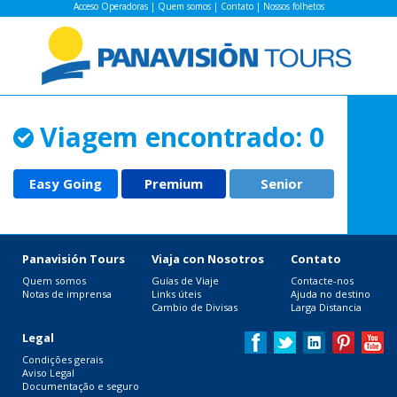
Acceso Operadoras
|
Quem somos
|
Contato
|
Nossos folhetos
Viagem encontrado: 0
Easy Going
Premium
Senior
Panavisión Tours
Viaja con Nosotros
Contato
Quem somos
Guías de Viaje
Contacte-nos
Notas de imprensa
Links úteis
Ajuda no destino
Cambio de Divisas
Larga Distancia
Legal
Condições gerais
Aviso Legal
Documentação e seguro