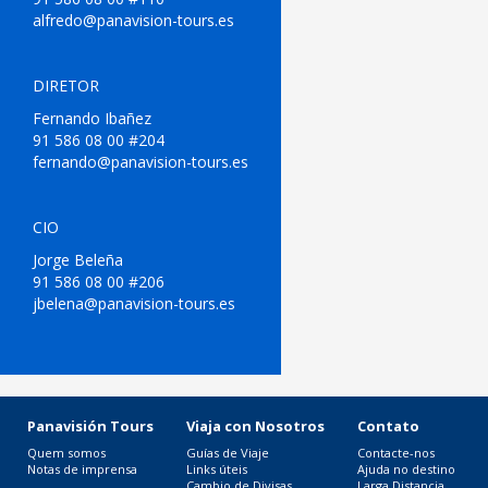
alfredo@panavision-tours.es
DIRETOR
Fernando Ibañez
91 586 08 00 #204
fernando@panavision-tours.es
CIO
Jorge Beleña
91 586 08 00 #206
jbelena@panavision-tours.es
Panavisión Tours
Viaja con Nosotros
Contato
Quem somos
Guías de Viaje
Contacte-nos
Notas de imprensa
Links úteis
Ajuda no destino
Cambio de Divisas
Larga Distancia