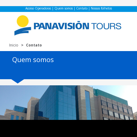
Acceso Operadoras
|
Quem somos
|
Contato
|
Nossos folhetos
Inicio
Contato
Quem somos