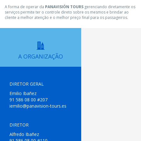
A forma de operar da
PANAVISIÓN TOURS
gerenciando diretamente os
serviços permite ter o controle direto sobre os mesmos e brindar ao
cliente a melhor atenção e o melhor preço final para os passageiros.
A ORGANIZAÇÃO
DIRETOR GERAL
Emilio Ibañez
91 586 08 00 #207
iemilio@panavision-tours.es
DIRETOR
Alfredo Ibañez
91 586 08 00 #110