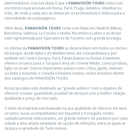
intermediários. A prova disso é que a
PANAVISIÓN TOURS
conta com
escritórios operacionais em Roma, Paris, Praga, Genebra, Istambul ou
Oslo, de onde a cada ano se destacam os profissionais e ônibus para a
comodidade dos passageiros.
Além disso,
PANAVISIÓN TOURS
conta com filiais em: Madrid, Bilbao,
Barcelona, Valencia, La Coruña e Sevilla. Na América Latina e no Brasil
está representada por Operadoras de Turismo com grande prestigio.
As ofertas da
PANAVISIÓN TOURS
se desenvolvem em todos os rincões
da Europa: desde Itália e do Mediterrâneo até a Escandinávia e por
também em Centro Europa, Paris, Países Baixos ou Rússia. E também
oferece circuitos para a Turquia e área do Oriente Médio, como Jordânia,
Egito ou Israel. Outros importantes países como China, Japão, Vietnam
ou Índia e incluindo o Canadá e Estados Unidos, todos incluídos dentro
dos catálogos de PANAVISIÓN TOURS.
Nosso produto está destinado ao “grande público” com o objetivo de
oferecer a maior quantidade possível de serviços com a melhor relação
qualidade e preço do mercado.
O êxito da empresa está baseado na sua qualidade de oferecer em seus
circuitos: Guias acompanhantes em Espanhol e Português, Hotéis
cuidadosamente selecionados, um grande número de passeios por cada
cidade e uma ampla variedade de opção de refeições, entre as quais se
destaca a variedade do Tudo Incluso.