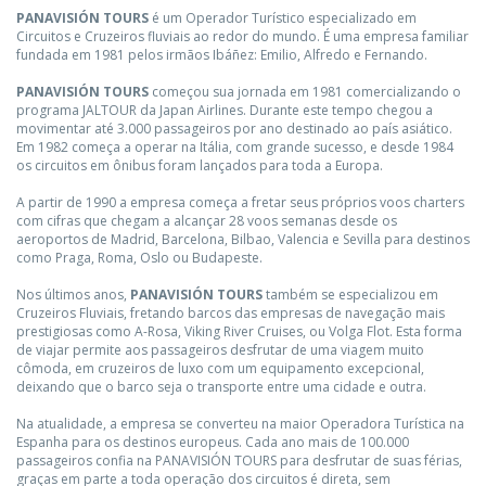
PANAVISIÓN TOURS
é um Operador Turístico especializado em
Circuitos e Cruzeiros fluviais ao redor do mundo. É uma empresa familiar
fundada em 1981 pelos irmãos Ibáñez: Emilio, Alfredo e Fernando.
PANAVISIÓN TOURS
começou sua jornada em 1981 comercializando o
programa JALTOUR da Japan Airlines. Durante este tempo chegou a
movimentar até 3.000 passageiros por ano destinado ao país asiático.
Em 1982 começa a operar na Itália, com grande sucesso, e desde 1984
os circuitos em ônibus foram lançados para toda a Europa.
A partir de 1990 a empresa começa a fretar seus próprios voos charters
com cifras que chegam a alcançar 28 voos semanas desde os
aeroportos de Madrid, Barcelona, Bilbao, Valencia e Sevilla para destinos
como Praga, Roma, Oslo ou Budapeste.
Nos últimos anos,
PANAVISIÓN TOURS
também se especializou em
Cruzeiros Fluviais, fretando barcos das empresas de navegação mais
prestigiosas como A-Rosa, Viking River Cruises, ou Volga Flot. Esta forma
de viajar permite aos passageiros desfrutar de uma viagem muito
cômoda, em cruzeiros de luxo com um equipamento excepcional,
deixando que o barco seja o transporte entre uma cidade e outra.
Na atualidade, a empresa se converteu na maior Operadora Turística na
Espanha para os destinos europeus. Cada ano mais de 100.000
passageiros confia na PANAVISIÓN TOURS para desfrutar de suas férias,
graças em parte a toda operação dos circuitos é direta, sem